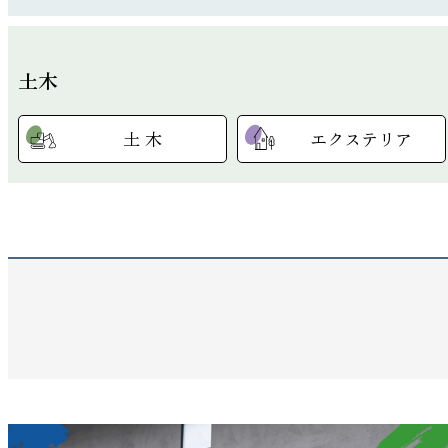
土木
土 木
エクステリア
2.工法を選択してください
2.工法を選択してください
2.工法を選択してください
2.工法を選択してください
2.工法を選択してください
2.工法を選択してください
2.工法を選択してください
2.工法を選択してください
ラスモルタル
RCモルタル薄塗り補修
ジョリパット
漆喰（しっくい）
西洋漆喰
ジョリパット
土木公共工事・承認工事
駐車場コンクリート工事
洗い出しシート
ジョリパット
天竜壁
化粧砂利洗い出し
土壁
土間コンクリート
モールテックス
小舞荒壁
天竜壁
シラス壁
レベリング
ビールストーン
土蔵改修
モールテックス
洗い出しシート
造成工事・土留め・擁壁工事
ブロック解体・新設工事
漆喰（しっくい）
なまこ壁
カラクリート・フェロコン
洗い出しシート
ビールストーン
土間コンクリート
化粧砂利洗い出し
珪藻土
金属壁
洗い出しシート
サッシモルタル詰め
化粧砂利洗い出し
人造研ぎ出し
イタリア磨き
カラクリート
住宅基礎・鉄骨基礎工事
フェンス・物置・ガレージ・カーポート工事
sto
その他
スタンプコンクリート
モールテックス
漆喰（しっくい）
階段モルタル
その他
ビールストーン
漆喰（しっくい）
土間コンクリート
ブロック積み
その他
O²ウォール
ジョリパット
カラクリート
sto
天竜壁