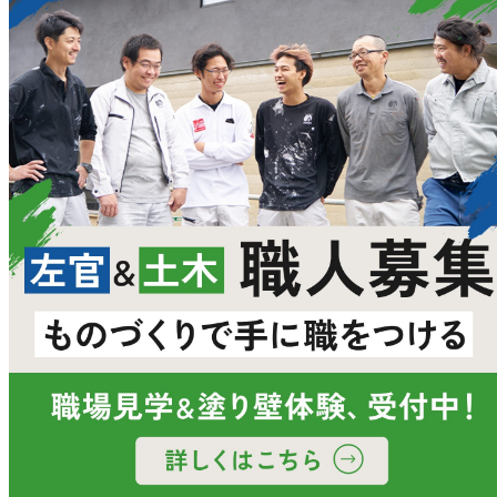
聚楽壁・砂壁
基礎巾木モルタル
スタンプコンクリート
小舞荒壁
土壁
ブロック積み
土壁
モールテックス
化粧砂利洗い出し
ビールストーン
その他
洗い出しシート
人造研ぎ出し
基礎巾木モルタル
化粧砂利洗い出し
土間コンクリート
人造研ぎ出し
ブロック積み
ブロック積み
その他
その他