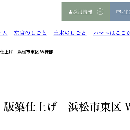
採用情報
お
ーム
左官のしごと
土木のしごと
ハマニはここ
築仕上げ 浜松市東区 Ｗ様邸
 版築仕上げ 浜松市東区 