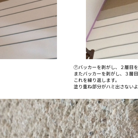
⑦バッカーを剥がし、２層目
またバッカーを剥がし、３層
これを繰り返します。
塗り重ね部分がハミ出さない