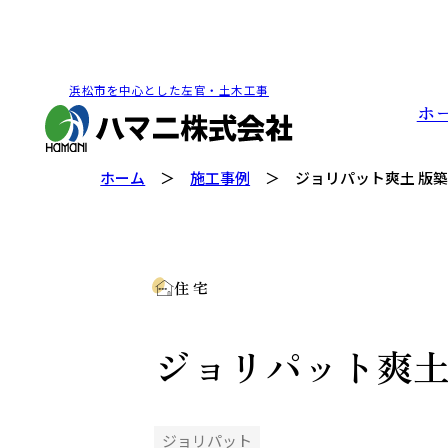
浜松市を中心とした左官・土木工事
ホ
ホーム
施工事例
ジョリパット爽土 版
住 宅
ジョリパット爽土
ジョリパット