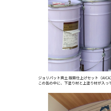
ジョリパット爽土 版築仕上げセット（AICA
この缶の中に、下塗り材と上塗り材が入っ