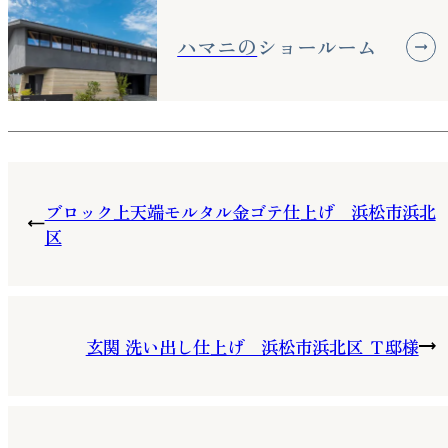
ハマニの
ショールーム
ブロック上天端モルタル金ゴテ仕上げ 浜松市浜北
区
玄関 洗い出し仕上げ 浜松市浜北区 Ｔ邸様