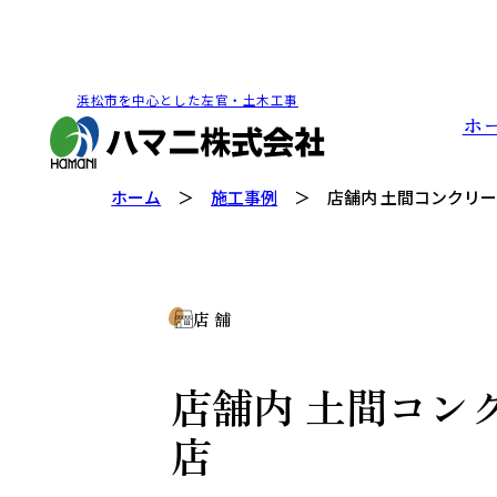
浜松市を中心とした左官・土木工事
ホ
ホーム
施工事例
店舗内 土間コンクリ
店 舗
店舗内 土間コン
店