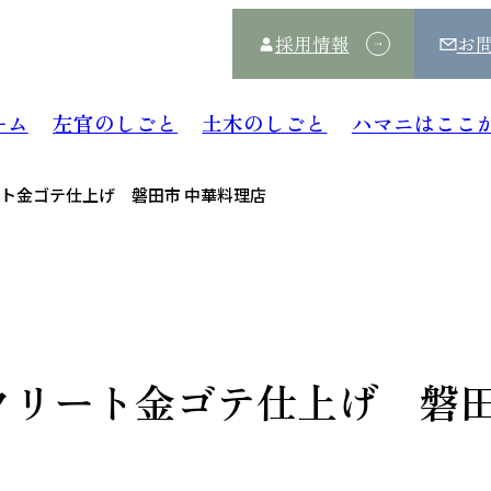
採用情報
お
ーム
左官のしごと
土木のしごと
ハマニはここ
ート金ゴテ仕上げ 磐田市 中華料理店
クリート金ゴテ仕上げ 磐田