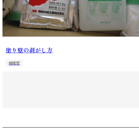
塗り壁の剥がし方
繊維壁