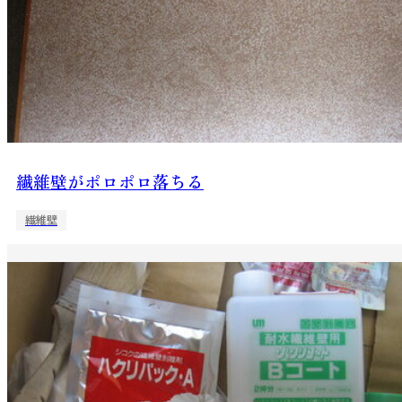
繊維壁がポロポロ落ちる
繊維壁