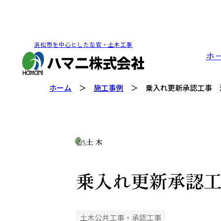
浜松市を中心とした左官・土木工事
ホ
ホーム
施工事例
乗入れ更新承認工事 
土 木
乗入れ更新承認
土木公共工事・承認工事