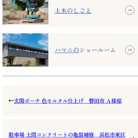
土木のしごと
ハマニの
ショールーム
玄関ポーチ 色モルタル仕上げ 磐田市 Ａ様邸
駐車場 土間コンクリートの亀裂補修 浜松市東区