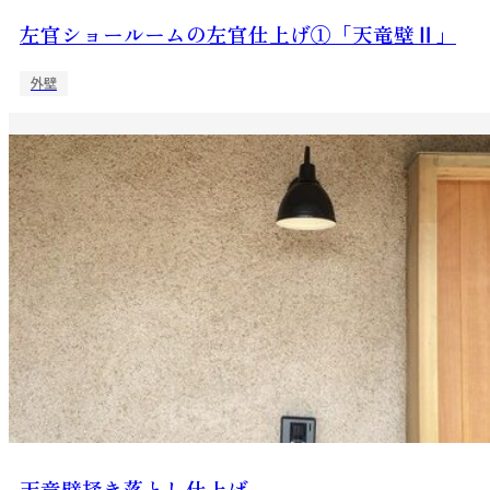
左官ショールームの左官仕上げ①「天竜壁Ⅱ」
外壁
天竜壁掻き落とし仕上げ