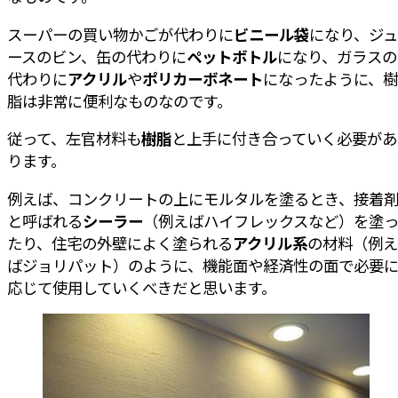
スーパーの買い物かごが代わりに
ビニール袋
になり、ジュ
ースのビン、缶の代わりに
ペットボトル
になり、ガラスの
代わりに
アクリル
や
ポリカーボネート
になったように、樹
脂は非常に便利なものなのです。
従って、左官材料も
樹脂
と上手に付き合っていく必要があ
ります。
例えば、コンクリートの上にモルタルを塗るとき、接着
と呼ばれる
シーラー
（例えばハイフレックスなど）を塗
たり、住宅の外壁によく塗られる
アクリル系
の材料（例え
ばジョリパット）のように、機能面や経済性の面で必要
応じて使用していくべきだと思います。