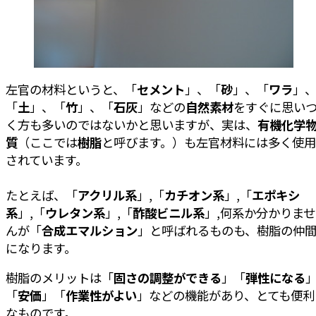
左官の材料というと、「
セメント
」、「
砂
」、「
ワラ
」
「
土
」、「
竹
」、「
石灰
」などの
自然素材
をすぐに思い
く方も多いのではないかと思いますが、実は、
有機化学
質
（ここでは
樹脂
と呼びます。）も左官材料には多く使用
されています。
たとえば、「
アクリル系
」,「
カチオン系
」,「
エポキシ
系
」,「
ウレタン系
」,「
酢酸ビニル系
」,何系か分かりませ
んが「
合成エマルション
」と呼ばれるものも、樹脂の仲
になります。
樹脂のメリットは「
固さの調整ができる
」「
弾性になる
「
安価
」「
作業性がよい
」などの機能があり、とても便利
なものです。