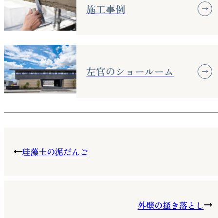
施工事例
左官のショールーム
珪藻土の泥だんご
外壁の掻き落とし