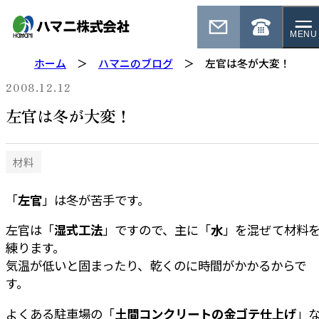
MENU
ホーム
ハマニのブログ
左官は冬が大変！
2008.12.12
左官は冬が大変！
材料
「
左官
」は冬が苦手です。
左官は「
湿式工法
」ですので、主に「
水
」を混ぜて材料
練ります。
気温が低いと固まったり、乾くのに時間がかかるからで
す。
よくある駐車場の「
土間コンクリートの金ゴテ仕上げ
」