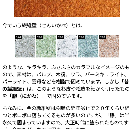
今でいう繊維壁（せんいかべ）とは、
のような、キラキラ、ふさふさのカラフルなイメージの
ので、素材は、パルプ、木粉、ワラ、バーミキュライト、
パーライト、雲母などを
樹脂
で固めています。しかし「
昔
の繊維壁
」は、このような杉皮や桧皮を細かく切ったも
を「
膠（にかわ）
」で固めています。
ちなみに、今の繊維壁は樹脂の経年劣化で２０年くらい
つとポロポロ落ちてくるものが多いのですが、「
膠
」は
永久で固まっていますので、大正時代に塗られたものです