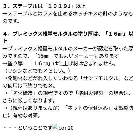
３．ステープルは「
１０１９J
」以上
→ステープルとはラスを止めるホッチキスの針のようなも
のです。
４．プレミックス軽量モルタルの塗り厚は、「１６㎜」
上。
→プレミックス軽量モルタルのメーカーが認定を取った
みですので、「15㎜」でもよいメーカーもあります。
→塗り厚「「１６㎜」は仕上げ材は含まれません。
（リシンなどでも×らしい。）
→発砲材などが混入したいわゆる「サンドモルタル」な
の使用は下塗りでも×。
→「防火構造」の規程ですので「準耐火建築」の場合は
さらに厳しくなります。
→（規程はありませんが）「ネットの伏せ込み」は亀裂
止に有効な対策。
・・・ということです