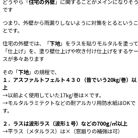
どうやら「
住宅の外壁
」に関することがメインになりそ
です
つまり、外壁から雨漏りしないように対策をとるという
とです。
住宅の外壁では、「
下地
」をラスを貼りモルタルを塗っ
「仕上げ」を、塗り壁仕上げや吹き付け仕上げをするケ
スが多々あります
その「
下地
」の規程で、
１．アスファルトフェルト４３０（昔でいう20㎏/巻）以
上
→以前よく使用していた17㎏/巻は×です。
→モルタルラミテクトなどの耐アルカリ用防水紙はOKで
す。
２．ラスは波形ラス（波形１号）などの700g/㎡以上
→平ラス（メタルラス）は×（窓廻りの補強は可）