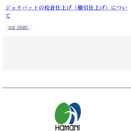
ジョリパットの校倉仕上げ（櫛引仕上げ）につい
て
左官【外部】