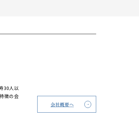
30人以
特徴の会
会社概要へ