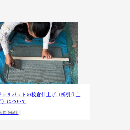
ジョリパットの校倉仕上げ（櫛引仕上
げ）について
左官【外部】