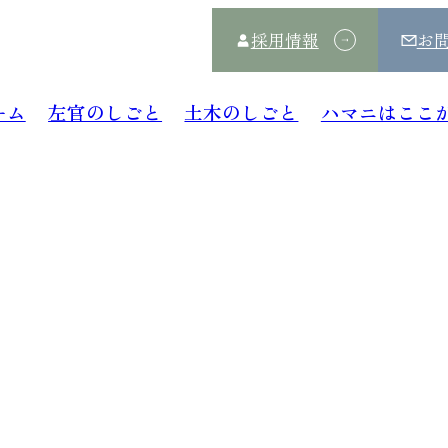
採用情報
お
ーム
左官のしごと
土木のしごと
ハマニはここ