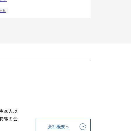
材料
30人以
特徴の会
会社概要へ