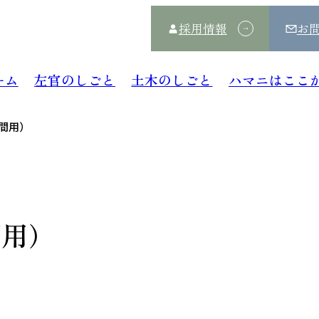
採用情報
お
ーム
左官のしごと
土木のしごと
ハマニはここ
間用）
間用）