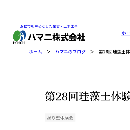
浜松市を中心とした左官・土木工事
ホ
ホーム
ハマニのブログ
第28回珪藻土
第28回珪藻土体
塗り壁体験会